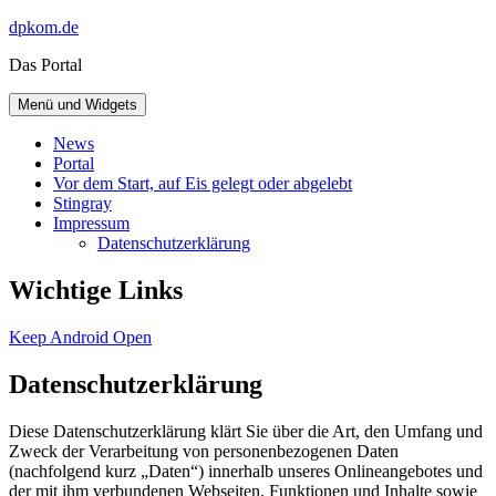
Zum
dpkom.de
Inhalt
Das Portal
springen
Menü und Widgets
News
Portal
Vor dem Start, auf Eis gelegt oder abgelebt
Stingray
Impressum
Datenschutzerklärung
Wichtige Links
Keep Android Open
Datenschutzerklärung
Diese Datenschutzerklärung klärt Sie über die Art, den Umfang und
Zweck der Verarbeitung von personenbezogenen Daten
(nachfolgend kurz „Daten“) innerhalb unseres Onlineangebotes und
der mit ihm verbundenen Webseiten, Funktionen und Inhalte sowie