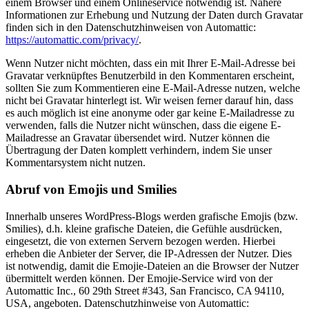
einem Browser und einem Onlineservice notwendig ist. Nähere
Informationen zur Erhebung und Nutzung der Daten durch Gravatar
finden sich in den Datenschutzhinweisen von Automattic:
https://automattic.com/privacy/
.
Wenn Nutzer nicht möchten, dass ein mit Ihrer E-Mail-Adresse bei
Gravatar verknüpftes Benutzerbild in den Kommentaren erscheint,
sollten Sie zum Kommentieren eine E-Mail-Adresse nutzen, welche
nicht bei Gravatar hinterlegt ist. Wir weisen ferner darauf hin, dass
es auch möglich ist eine anonyme oder gar keine E-Mailadresse zu
verwenden, falls die Nutzer nicht wünschen, dass die eigene E-
Mailadresse an Gravatar übersendet wird. Nutzer können die
Übertragung der Daten komplett verhindern, indem Sie unser
Kommentarsystem nicht nutzen.
Abruf von Emojis und Smilies
Innerhalb unseres WordPress-Blogs werden grafische Emojis (bzw.
Smilies), d.h. kleine grafische Dateien, die Gefühle ausdrücken,
eingesetzt, die von externen Servern bezogen werden. Hierbei
erheben die Anbieter der Server, die IP-Adressen der Nutzer. Dies
ist notwendig, damit die Emojie-Dateien an die Browser der Nutzer
übermittelt werden können. Der Emojie-Service wird von der
Automattic Inc., 60 29th Street #343, San Francisco, CA 94110,
USA, angeboten. Datenschutzhinweise von Automattic: