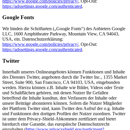
https://www.google.com/policies/privacy/
, Opt-Out:
https://adssettings.google.com/authenticated
.
Google Fonts
Wir binden die Schriftarten („Google Fonts“) des Anbieters Google
LLC, 1600 Amphitheatre Parkway, Mountain View, CA 94043,
USA, ein. Datenschutzerklärung:
https://www.google.com/policies/privacy/
, Opt-Out:
https://adssettings.google.com/authenticated
.
Twitter
Innerhalb unseres Onlineangebotes können Funktionen und Inhalte
des Dienstes Twitter, angeboten durch die Twitter Inc., 1355 Market
Street, Suite 900, San Francisco, CA 94103, USA, eingebunden
werden. Hierzu können z.B. Inhalte wie Bilder, Videos oder Texte
und Schaltflächen gehören, mit denen Nutzer Ihr Gefallen
betreffend die Inhalte kundtun, den Verfassern der Inhalte oder
unsere Beiträge abonnieren können. Sofern die Nutzer Mitglieder
der Plattform Twitter sind, kann Twitter den Aufruf der o.g. Inhalte
und Funktionen den dortigen Profilen der Nutzer zuordnen. Twitter
ist unter dem Privacy-Shield-Abkommen zertifiziert und bietet
hierdurch eine Garantie, das europäische Datenschutzrecht
einzuhalten (
https://www.privacyshield.gov/participant?